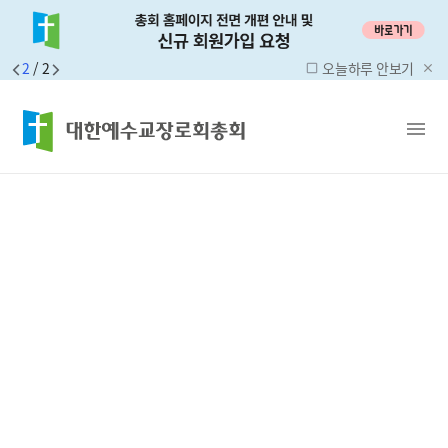
2
/
2
오늘하루 안보기
check_box_outline_blank
close
menu