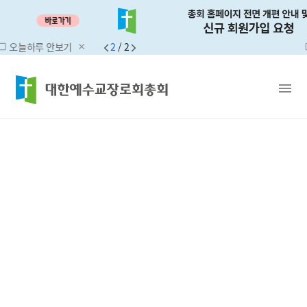
루 안보기
2
/
2
오늘하
close
check_box_outline_blank
menu